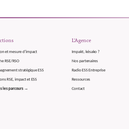
ctions
L’Agence
ion et mesure d’impact
Impakt, késako ?
he RSE/RSO
Nos partenaires
gnement stratégique ESS
Radio ESS Entreprise
ons RSE, impact et ESS
Ressources
us les parcours →
Contact